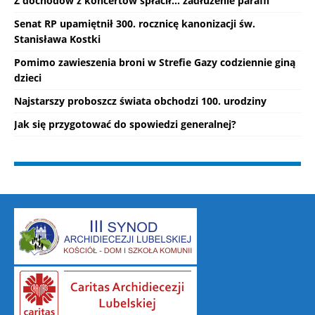
Z dochodów z koncertów spłacił... zadłużenie parafii
Senat RP upamiętnił 300. rocznicę kanonizacji św.
Stanisława Kostki
Pomimo zawieszenia broni w Strefie Gazy codziennie giną
dzieci
Najstarszy proboszcz świata obchodzi 100. urodziny
Jak się przygotować do spowiedzi generalnej?