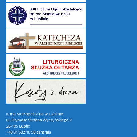
Kuria Metropolitalna w Lublinie
ul. Prymasa Stefana Wyszyńskiego 2
20-105 Lublin
+48 81 532 10 58 centrala