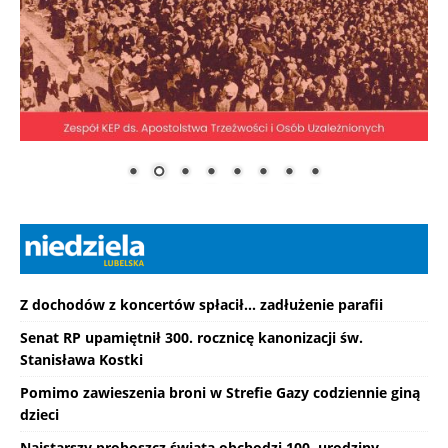
Z dochodów z koncertów spłacił... zadłużenie parafii
Senat RP upamiętnił 300. rocznicę kanonizacji św.
Stanisława Kostki
Pomimo zawieszenia broni w Strefie Gazy codziennie giną
dzieci
Najstarszy proboszcz świata obchodzi 100. urodziny