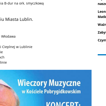
ia B-dur na ork. smyczkową
nasz
Leon
Matk
iu Miasta Lublin.
Ważne
Zaby
D Włodawa
Czym 
i Cieplnej w Lublinie
ie
ach
linie