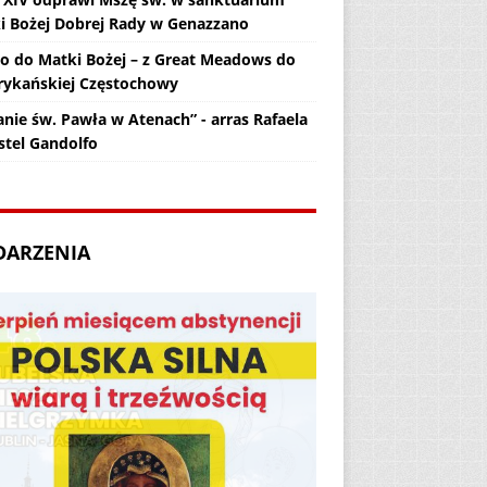
i Bożej Dobrej Rady w Genazzano
zo do Matki Bożej – z Great Meadows do
ykańskiej Częstochowy
anie św. Pawła w Atenach” - arras Rafaela
stel Gandolfo
DARZENIA