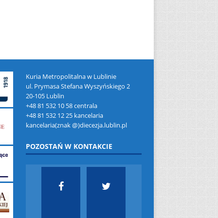
Kuria Metropolitalna w Lublinie
ul. Prymasa Stefana Wyszyńskiego 2
20-105 Lublin
+48 81 532 10 58 centrala
+48 81 532 12 25 kancelaria
kancelaria(znak @)diecezja.lublin.pl
POZOSTAŃ W KONTAKCIE