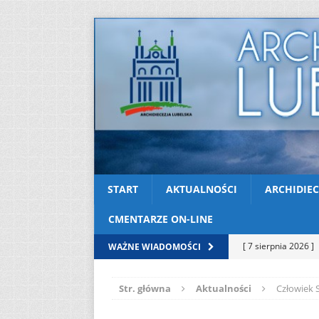
START
AKTUALNOŚCI
ARCHIDIEC
CMENTARZE ON-LINE
[ 7 sierpnia 2026 ]
WAŻNE WIADOMOŚCI
soboty
AKTUAL
Str. główna
Aktualności
Człowiek 
[ 7 sierpnia 2026 ]
Kazimierskiej
AK