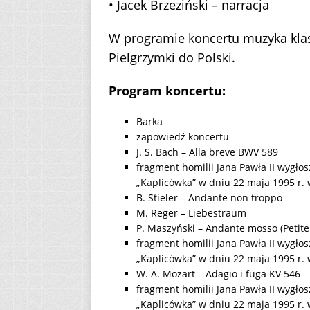
• Jacek Brzeziński – narracja
W programie koncertu muzyka klasy
Pielgrzymki do Polski.
Program koncertu:
Barka
zapowiedź koncertu
J. S. Bach – Alla breve BWV 589
fragment homilii Jana Pawła II wygło
„Kaplicówka” w dniu 22 maja 1995 r.
B. Stieler – Andante non troppo
M. Reger – Liebestraum
P. Maszyński – Andante mosso (Petite
fragment homilii Jana Pawła II wygło
„Kaplicówka” w dniu 22 maja 1995 r.
W. A. Mozart – Adagio i fuga KV 546
fragment homilii Jana Pawła II wygło
„Kaplicówka” w dniu 22 maja 1995 r.