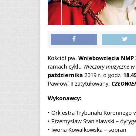
Kościół pw.
Wniebowzięcia NMP Z
ramach cyklu
Wieczory muzyczne w
października
2019 r. o godz.
18.4
Pawłowi II zatytułowany:
CZŁOWIE
Wykonawcy:
• Orkiestra Trybunału Koronnego w
• Przemysław Stanisławski – dyryg
• Iwona Kowalkowska – sopran