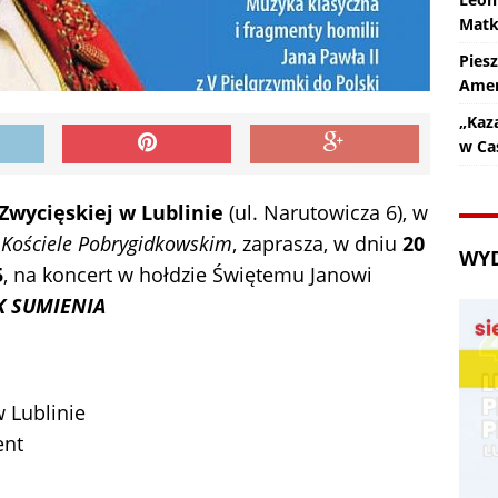
Matk
Pies
Amer
„Kaz
w Ca
wycięskiej w Lublinie
(ul. Narutowicza 6), w
 Kościele Pobrygidkowskim
, zaprasza, w dniu
20
WY
5
, na koncert w hołdzie Świętemu Janowi
K SUMIENIA
 Lublinie
ent