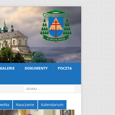
GALERIE
DOKUMENTY
POCZTA
wetka
Nauczanie
Kalendarium