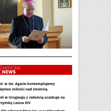
eż: w św. Agacie kontemplujemy
ięstwo miłości nad śmiercią
iół w Urugwaju z radością oczekuje na
grzymkę Leona XIV
 XIV odprawi Mszę św. w sanktuarium