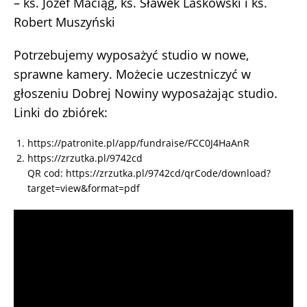
– ks. Józef Maciąg, ks. Sławek Laskowski i ks.
Robert Muszyński
Potrzebujemy wyposażyć studio w nowe,
sprawne kamery. Możecie uczestniczyć w
głoszeniu Dobrej Nowiny wyposażając studio.
Linki do zbiórek:
https://patronite.pl/app/fundraise/FCC0J4HaAnR
https://zrzutka.pl/9742cd
QR cod: https://zrzutka.pl/9742cd/qrCode/download?
target=view&format=pdf