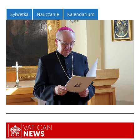
Sylwetka
Nauczanie
Kalendarium