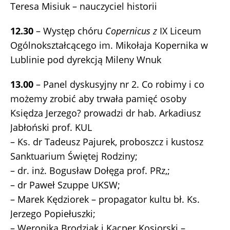
Teresa Misiuk – nauczyciel historii
12.30
– Występ chóru
Copernicus z
IX Liceum
Ogólnokształcącego im. Mikołaja Kopernika w
Lublinie pod dyrekcją Mileny Wnuk
13.00
– Panel dyskusyjny nr 2. Co robimy i co
możemy zrobić aby trwała pamięć osoby
Księdza Jerzego? prowadzi dr hab. Arkadiusz
Jabłoński prof. KUL
– Ks. dr Tadeusz Pajurek, proboszcz i kustosz
Sanktuarium Świętej Rodziny;
– dr. inż. Bogusław Dołęga prof. PRz,;
– dr Paweł Szuppe UKSW;
– Marek Kędziorek – propagator kultu bł. Ks.
Jerzego Popiełuszki;
– Weronika Brodziak i Kacper Kosiorski –