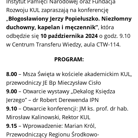
Instytut Pamięci Narodowej oraz Fundacja
Rozwoju KUL zapraszają na konferencję
„
Błogosławiony Jerzy Popiełuszko. Niezłomny
duchowny, kapelan i męczennik”
, która
odbędzie się
10 października 2024
o godz. 9.10
w Centrum Transferu Wiedzy, aula CTW-114.
PROGRAM:
8.00
– Msza Święta w kościele akademickim KUL,
przewodniczy JE Bp Mieczysław Cisło
9.00
– Otwarcie wystawy „Dekalog Księdza
Jerzego” – dr Robert Derewenda IPN
9.10
– Otwarcie konferencji: JM ks. prof. dr hab.
Mirosław Kalinowski, Rektor KUL
9.15
– Wprowadzenie: Marian Król,
Przewodniczący Regionu Środkowo-