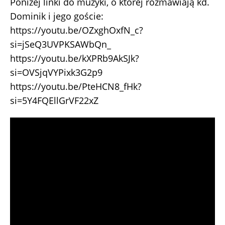
Poniżej linki do muzyki, o której rozmawiają kd.
Dominik i jego goście:
https://youtu.be/OZxghOxfN_c?
si=jSeQ3UVPKSAWbQn_
https://youtu.be/kXPRb9AkSJk?
si=OVSjqVYPixk3G2p9
https://youtu.be/PteHCN8_fHk?
si=5Y4FQEllGrVF22xZ