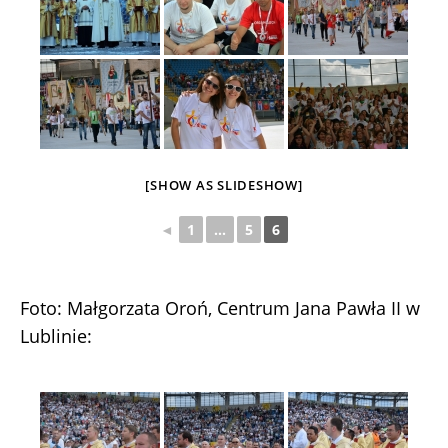
[SHOW AS SLIDESHOW]
◄
1
...
5
6
Foto: Małgorzata Oroń, Centrum Jana Pawła II w
Lublinie: