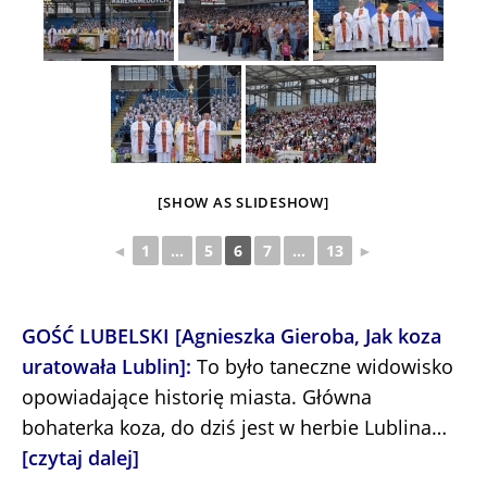
[SHOW AS SLIDESHOW]
◄
1
...
5
6
7
...
13
►
GOŚĆ LUBELSKI [Agnieszka Gieroba, Jak koza
uratowała Lublin]:
To było taneczne widowisko
opowiadające historię miasta. Główna
bohaterka koza, do dziś jest w herbie Lublina…
[czytaj dalej]