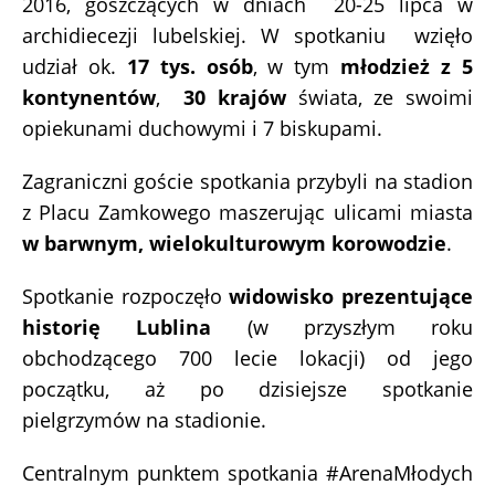
2016, goszczących w dniach 20-25 lipca w
archidiecezji lubelskiej. W spotkaniu wzięło
udział ok.
17 tys. osób
, w tym
młodzież z 5
kontynentów
,
30 krajów
świata, ze swoimi
opiekunami duchowymi i 7 biskupami.
Zagraniczni goście spotkania przybyli na stadion
z Placu Zamkowego maszerując ulicami miasta
w barwnym, wielokulturowym korowodzie
.
Spotkanie rozpoczęło
widowisko prezentujące
historię Lublina
(w przyszłym roku
obchodzącego 700 lecie lokacji) od jego
początku, aż po dzisiejsze spotkanie
pielgrzymów na stadionie.
Centralnym punktem spotkania #ArenaMłodych