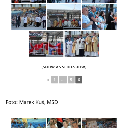
[SHOW AS SLIDESHOW]
◄
1
...
5
6
Foto: Marek Kuś, MSD