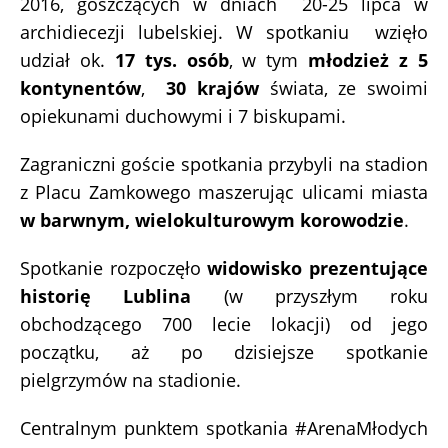
2016, goszczących w dniach 20-25 lipca w
archidiecezji lubelskiej. W spotkaniu wzięło
udział ok.
17 tys. osób
, w tym
młodzież z 5
kontynentów
,
30 krajów
świata, ze swoimi
opiekunami duchowymi i 7 biskupami.
Zagraniczni goście spotkania przybyli na stadion
z Placu Zamkowego maszerując ulicami miasta
w barwnym, wielokulturowym korowodzie
.
Spotkanie rozpoczęło
widowisko prezentujące
historię Lublina
(w przyszłym roku
obchodzącego 700 lecie lokacji) od jego
początku, aż po dzisiejsze spotkanie
pielgrzymów na stadionie.
Centralnym punktem spotkania #ArenaMłodych