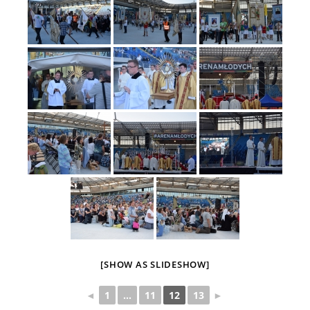
[SHOW AS SLIDESHOW]
◄
1
...
11
12
13
►