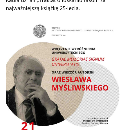
Radia uznali „Traktat o łuskaniu fasoli” za
najważniejszą książkę 25-lecia.