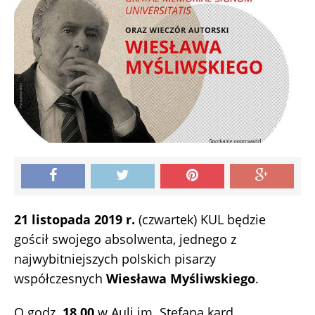
21 listopada 2019 r.
(czwartek) KUL będzie
gościł swojego absolwenta, jednego z
najwybitniejszych polskich pisarzy
współczesnych
Wiesława Myśliwskiego
.
O godz.
18.00
w Auli im. Stefana kard.