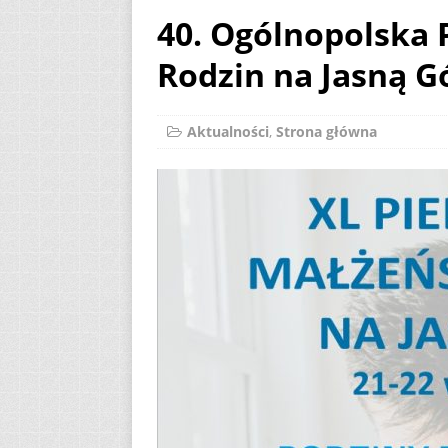
40. Ogólnopolska 
[ 2 sierpnia 2026 ]
Rodzin na Jasną G
12
AKTUALNOŚ
[ 6 sierpnia 2026 ]
Aktualności
,
Strona główna