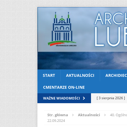
START
AKTUALNOŚCI
ARCHIDIEC
CMENTARZE ON-LINE
[ 3 sierpnia 2026 ]
WAŻNE WIADOMOŚCI
AKTUALNOŚCI
Str. główna
Aktualności
40. Ogóln
[ 2 sierpnia 2026 ]
22.09.2024
[ 2 sierpnia 2026 ]