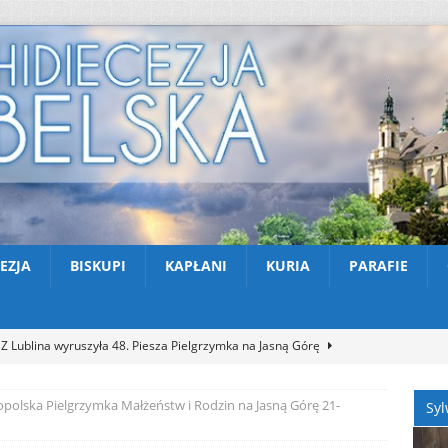
EZJA
BISKUPI
KAPŁANI
KURIA
PARAFIE
Z Lublina wyruszyła 48. Piesza Pielgrzymka na Jasną Górę
opolska Pielgrzymka Małżeństw i Rodzin na Jasną Górę 21-
Syl
Nekrologi: śp. Jerzy Gasperski
AKTUALNOŚCI
Apel na miesiąc abstynencji – sierpień 2026
AKTUALNOŚCI