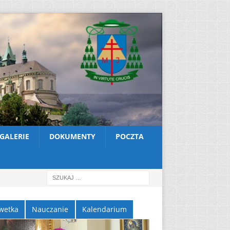
GALERIE
DOKUMENTY
POCZTA
wetka
Nauczanie
Kalendarium