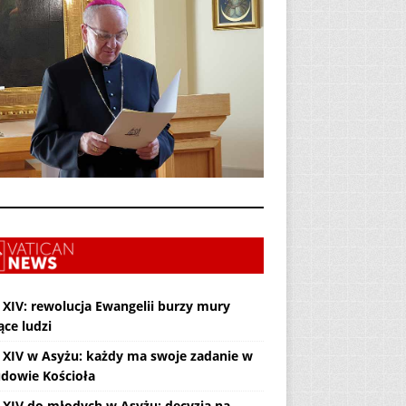
 XIV: rewolucja Ewangelii burzy mury
ące ludzi
 XIV w Asyżu: każdy ma swoje zadanie w
dowie Kościoła
 XIV do młodych w Asyżu: decyzja na