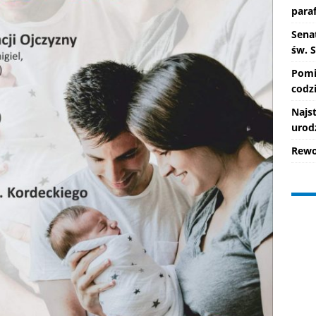
paraf
Senat
św. 
Pomi
codzi
Najs
urod
Rewo