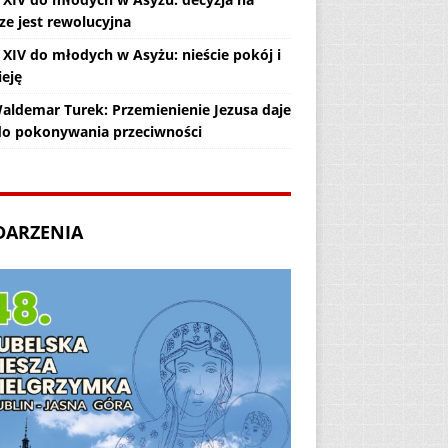
ze jest rewolucyjna
 XIV do młodych w Asyżu: nieście pokój i
ieję
Waldemar Turek: Przemienienie Jezusa daje
 do pokonywania przeciwności
DARZENIA