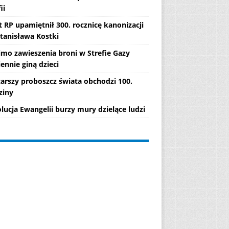
ii
 RP upamiętnił 300. rocznicę kanonizacji
Stanisława Kostki
mo zawieszenia broni w Strefie Gazy
ennie giną dzieci
tarszy proboszcz świata obchodzi 100.
ziny
lucja Ewangelii burzy mury dzielące ludzi