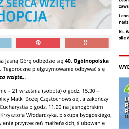
zaws
Leon
nadz
Ks. 
siłę
na Jasną Górę odbędzie się
40. Ogólnopolska
WY
. Tegoroczne pielgrzymowanie odbywać się
ca wzięte
„
.
ie – 21 września (sobota) o godz. 15.30 –
licy Matki Bożej Częstochowskiej, a zakończy
 Eucharystia o godz. 11.00 na Jasnogórskim
Krzysztofa Włodarczyka, biskupa bydgoskiego,
wienie przyrzeczeń małżeńskich, ślubowanie