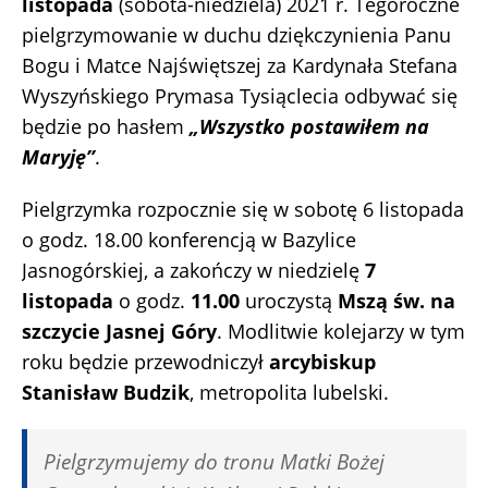
listopada
(sobota-niedziela) 2021 r. Tegoroczne
pielgrzymowanie w duchu dziękczynienia Panu
Bogu i Matce Najświętszej za Kardynała Stefana
Wyszyńskiego Prymasa Tysiąclecia odbywać się
będzie po hasłem
„Wszystko postawiłem na
Maryję”
.
Pielgrzymka rozpocznie się w sobotę 6 listopada
o godz. 18.00 konferencją w Bazylice
Jasnogórskiej, a zakończy w niedzielę
7
listopada
o godz.
11.00
uroczystą
Mszą św. na
szczycie Jasnej Góry
. Modlitwie kolejarzy w tym
roku będzie przewodniczył
arcybiskup
Stanisław Budzik
, metropolita lubelski.
Pielgrzymujemy do tronu Matki Bożej