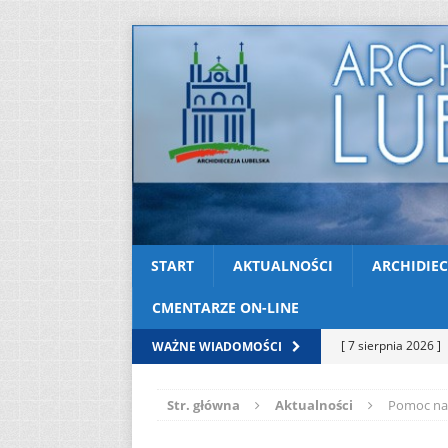
START
AKTUALNOŚCI
ARCHIDIEC
CMENTARZE ON-LINE
[ 7 sierpnia 2026 ]
WAŻNE WIADOMOŚCI
soboty
AKTUAL
Str. główna
Aktualności
Pomoc na r
[ 7 sierpnia 2026 ]
Kazimierskiej
AK