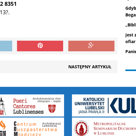
52 8351
Gdyb
13?.
Boga
„Bib
Jest
ofiar
Pani
NASTĘPNY ARTYKUŁ