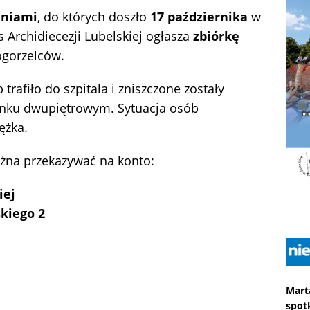
eniami
, do których doszło
17 października
w
as Archidiecezji Lubelskiej ogłasza
zbiórkę
ogorzelców.
trafiło do szpitala i zniszczone zostały
nku dwupiętrowym. Sytuacja osób
ężka.
na przekazywać na konto:
iej
kiego 2
Mart
spot