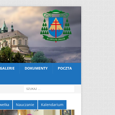
GALERIE
DOKUMENTY
POCZTA
wetka
Nauczanie
Kalendarium