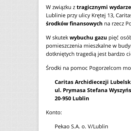
W związku z
tragicznymi wydarz
Lublinie przy ulicy Krętej 13, Carit
środków finansowych
na rzecz P
W skutek
wybuchu gazu
pięć osób 
pomieszczenia mieszkalne w budy
dotkniętych tragedią jest bardzo ci
Środki na pomoc Pogorzelcom moż
Caritas Archidiecezji Lubelsk
ul. Prymasa Stefana Wyszyńs
20-950 Lublin
Konto:
Pekao S.A. o. V/Lublin