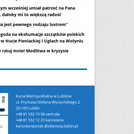
ym wcześniej umiał patrzeć na Pana
, dałoby mi to większą radość
lia jest pewnego rodzaju lustrem”
 zgoda na ekshumacje szczątków polskich
 w Hucie Pieniackiej i Ugłach na Wołyniu
e ratuj mnie! Modlitwa w kryzysie
Kuria Metropolitalna w Lublinie
ul. Prymasa Stefana Wyszyńskiego 2
20-105 Lublin
+48 81 532 10 58 centrala
+48 81 532 12 25 kancelaria
kancelaria(znak @)diecezja.lublin.pl