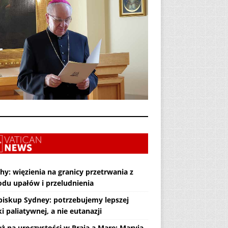
hy: więzienia na granicy przetrwania z
du upałów i przeludnienia
biskup Sydney: potrzebujemy lepszej
i paliatywnej, a nie eutanazji
eż na uroczystości w Praia a Mare: Maryja