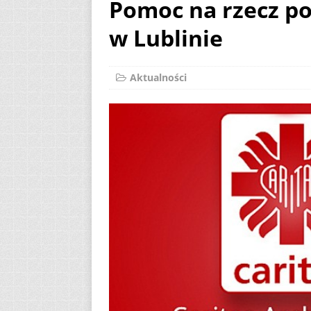
Pomoc na rzecz pog
[ 7 sierpnia 2026 ]
w Lublinie
(Mt 14, 22-33)
A
[ 7 sierpnia 2026 ]
Aktualności
Niedzielę zwykłą „
[ 7 sierpnia 2026 ]