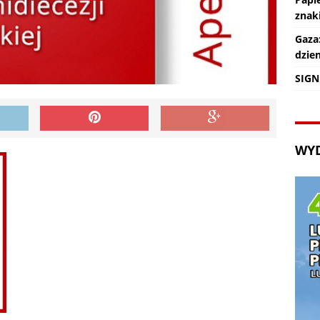
znaki
Gaza
dzie
SIGN
WY