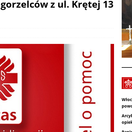
orzelców z ul. Krętej 13
Wiara eksperymentalna. TV lectio divina – XIX Niedziela zwykła „A”
KTUALNOŚCI
Pot, śpiew, duch – pielgrzymka. SPOTKANIA Z WIARĄ w 19
A (9.08.2026)
AKTUALNOŚCI
Zmarł ks. Ryszard Sowa
AKTUALNOŚCI
Włoc
powo
Arcy
opiek
Papi